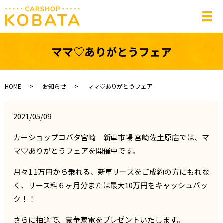
メ
ママ♡ありがとうフェア
HOME
お知らせ
ママ♡ありがとうフェア
2021/05/09
カーショップコバタ宮崎 新車市場 宮崎佐土原店では、マ
マ♡ありがとうフェアを開催中です。
月々1.1万円から乗れる、新車リースをご成約の方にもれな
く、リース料６ヶ月分または最大10万円をキャッシュバッ
ク！！
さらに抽選で、豪華家電をプレゼントいたします。